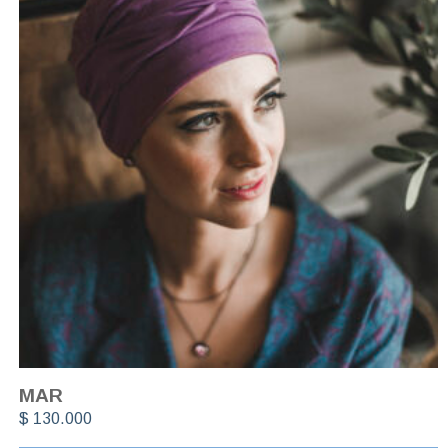
MAR
$
130.000